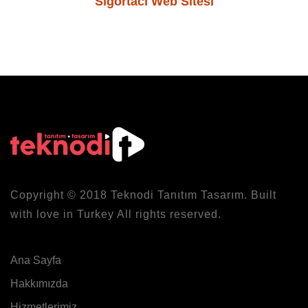
Sigortacı Web Sitesi
Copyright © 2018
Teknodi
Tanıtım Tasarım. Built
with love in Turkey All rights reserved.
Ana Sayfa
Hakkımızda
Hizmetlerimiz