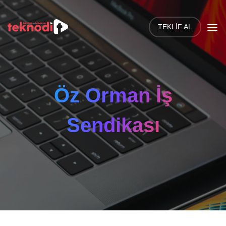
TEKLIF AL
Öz Orman İş
Sendikası