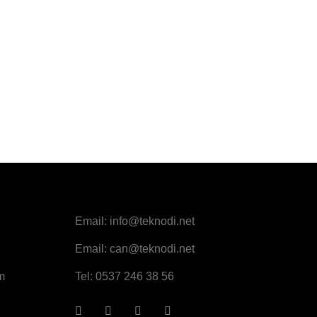
Email:
info@teknodi.net
Email:
can@teknodi.net
m
Tel:
0537 246 38 56