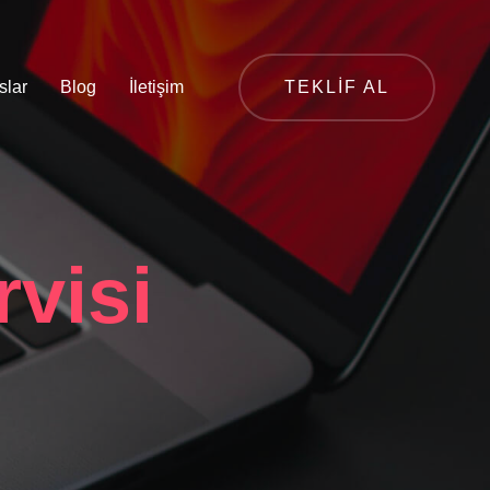
slar
Blog
İletişim
TEKLIF AL
visi